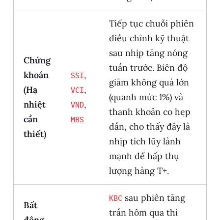
Tiếp tục chuỗi phiên
điều chỉnh kỹ thuật
sau nhịp tăng nóng
Chứng
tuần trước. Biên độ
khoán
,
SSI
giảm không quá lớn
(Hạ
,
VCI
(quanh mức 1%) và
nhiệt
,
VND
thanh khoản co hẹp
cần
MBS
dần, cho thấy đây là
thiết)
nhịp tích lũy lành
mạnh để hấp thụ
lượng hàng T+.
sau phiên tăng
KBC
Bất
trần hôm qua thì
động