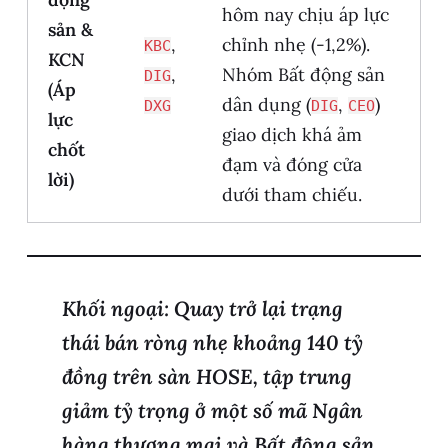
hôm nay chịu áp lực
sản &
,
chỉnh nhẹ (-1,2%).
KBC
KCN
,
Nhóm Bất động sản
DIG
(Áp
dân dụng (
,
)
DXG
DIG
CEO
lực
giao dịch khá ảm
chốt
đạm và đóng cửa
lời)
dưới tham chiếu.
Khối ngoại:
Quay trở lại trạng
thái
bán ròng nhẹ
khoảng
140 tỷ
đồng
trên sàn HOSE, tập trung
giảm tỷ trọng ở một số mã Ngân
hàng thương mại và Bất động sản