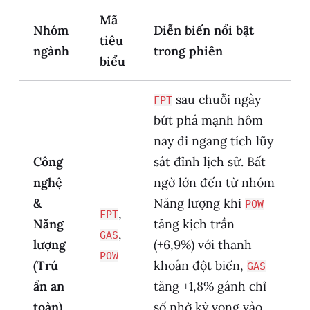
Mã
Nhóm
Diễn biến nổi bật
tiêu
ngành
trong phiên
biểu
sau chuỗi ngày
FPT
bứt phá mạnh hôm
nay đi ngang tích lũy
Công
sát đỉnh lịch sử. Bất
nghệ
ngờ lớn đến từ nhóm
&
Năng lượng khi
POW
,
FPT
Năng
tăng kịch trần
,
GAS
lượng
(+6,9%) với thanh
POW
(Trú
khoản đột biến,
GAS
ẩn an
tăng +1,8% gánh chỉ
toàn)
số nhờ kỳ vọng vào