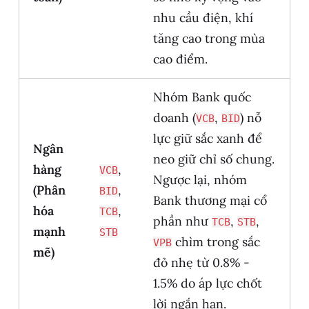
nhu cầu điện, khí
tăng cao trong mùa
cao điểm.
Nhóm Bank quốc
doanh (
,
) nỗ
VCB
BID
lực giữ sắc xanh để
Ngân
neo giữ chỉ số chung.
hàng
,
VCB
Ngược lại, nhóm
(Phân
,
BID
Bank thương mại cổ
hóa
,
TCB
phần như
,
,
TCB
STB
mạnh
STB
chìm trong sắc
VPB
mẽ)
đỏ nhẹ từ 0.8% -
1.5% do áp lực chốt
lời ngắn hạn.