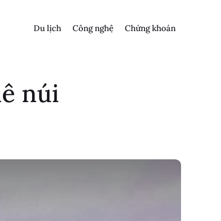
Du lịch
Công nghệ
Chứng khoán
ê núi