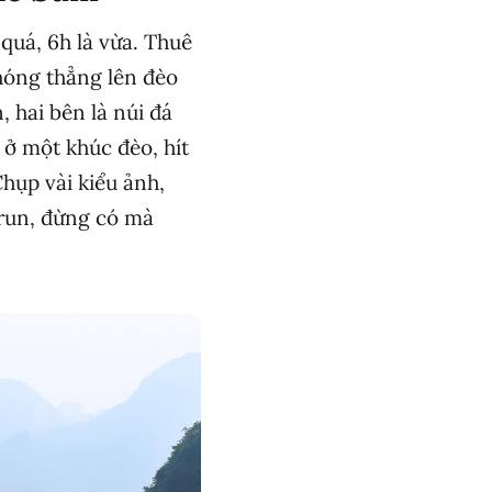
uá, 6h là vừa. Thuê
hóng thẳng lên đèo
 hai bên là núi đá
ở một khúc đèo, hít
hụp vài kiểu ảnh,
 run, đừng có mà