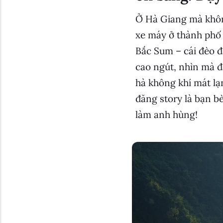
Ở Hà Giang mà khôn
xe máy ở thành phố 
Bắc Sum – cái đèo đ
cao ngút, nhìn mà đ
hà không khí mát lạ
đăng story là bạn b
làm anh hùng!