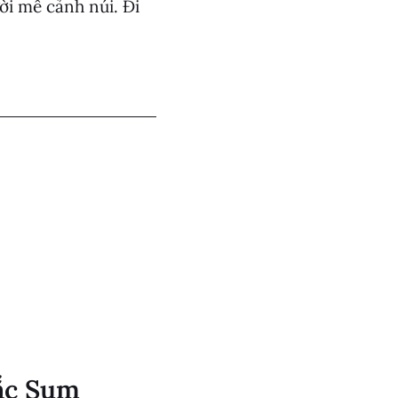
ời mê cảnh núi. Đi
Bắc Sum