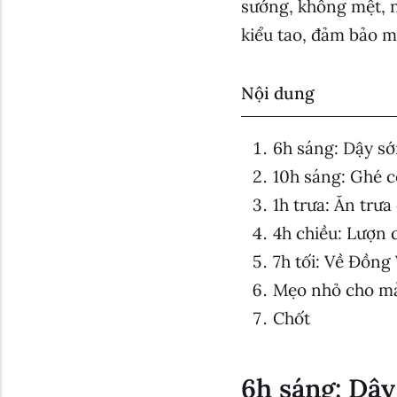
sướng, không mệt, n
kiểu tao, đảm bảo mà
Nội dung
6h sáng: Dậy sớ
10h sáng: Ghé c
1h trưa: Ăn trưa
4h chiều: Lượn 
7h tối: Về Đồng
Mẹo nhỏ cho m
Chốt
6h sáng: Dậy