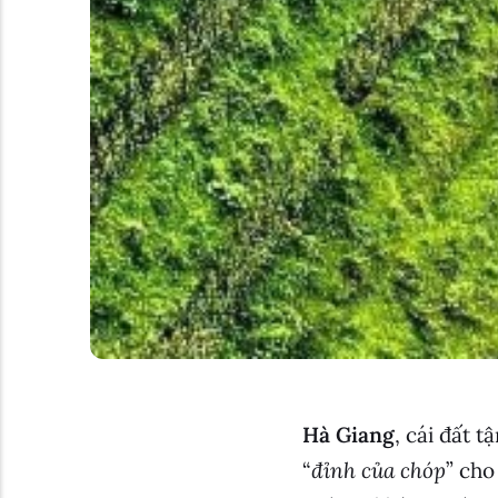
Hà Giang
, cái đất 
“
đỉnh của chóp
” cho