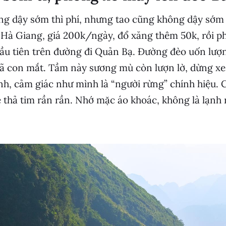
g dậy sớm thì phí, nhưng tao cũng không dậy sớm q
Hà Giang, giá 200k/ngày, đổ xăng thêm 50k, rồi p
ầu tiên trên đường đi Quản Bạ. Đường đèo uốn lượn,
ã con mắt. Tầm này sương mù còn lượn lờ, dừng xe 
nh, cảm giác như mình là “người rừng” chính hiệu. C
è thả tim rần rần. Nhớ mặc áo khoác, không là lạnh