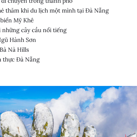
 di chuyển trong thành phố
é thăm khi du lịch một mình tại Đà Nẵng
i biển Mỹ Khê
i những cây cầu nổi tiếng
Ngũ Hành Sơn
à Nà Hills
 thực Đà Nẵng