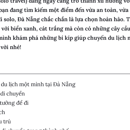
solo travel) đang ngày càng trở thành xu hướng v
ạn đang tìm kiếm một điểm đến vừa an toàn, vừa đ
i solo, Đà Nẵng chắc chắn là lựa chọn hoàn hảo. 
 với biển xanh, cát trắng mà còn có những cây cầ
mình khám phá những bí kíp giúp chuyến du lịch 
vời nhé!
i du lịch một mình tại Đà Nẵng
 di chuyển
 tưởng để đi
ịch
u trú