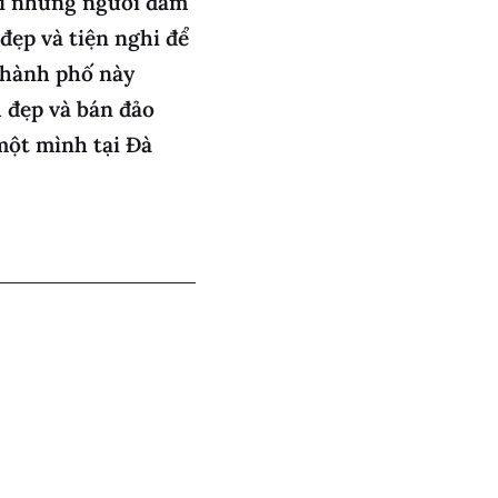
ới những người đam
ẹp và tiện nghi để
Thành phố này
u đẹp và bán đảo
một mình tại Đà