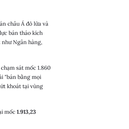
án châu Á đỏ lửa và
 lực bán tháo kích
t như Ngân hàng,
, chạm sát mốc 1.860
ải "bán bằng mọi
ứt khoát tại vùng
tại mốc
1.913,23