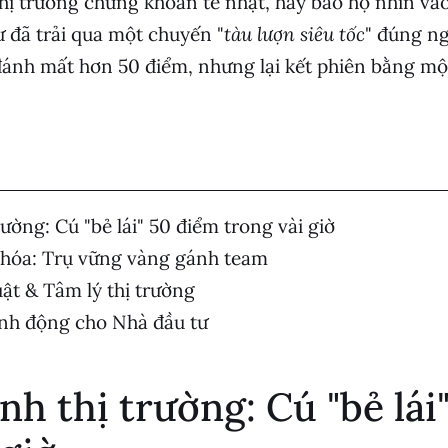
thị trường chứng khoán tẻ nhạt, hãy bảo họ nhìn và
 đã trải qua một chuyến "
tàu lượn siêu tốc
" đúng ng
đánh mất hơn 50 điểm, nhưng lại kết phiên bằng mộ
ường: Cú "bẻ lái" 50 điểm trong vài giờ
 hóa: Trụ vững vàng gánh team
ật & Tâm lý thị trường
nh động cho Nhà đầu tư
ảnh thị trường: Cú "bẻ lái