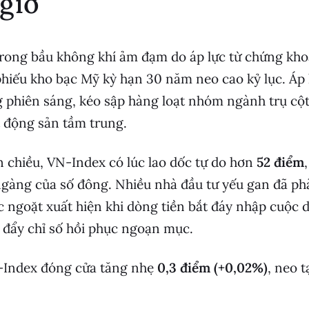
 giờ
rong bầu không khí ảm đạm do áp lực từ chứng kho
i phiếu kho bạc Mỹ kỳ hạn 30 năm neo cao kỷ lục. Áp
 phiên sáng, kéo sập hàng loạt nhóm ngành trụ cộ
 động sản tầm trung.
 chiều, VN-Index có lúc lao dốc tự do hơn
52 điểm
gàng của số đông. Nhiều nhà đầu tư yếu gan đã ph
c ngoặt xuất hiện khi dòng tiền bắt đáy nhập cuộc d
u đẩy chỉ số hồi phục ngoạn mục.
Index đóng cửa tăng nhẹ
0,3 điểm (+0,02%)
, neo 