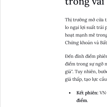
trong vài
Thị trường mở cửa t
lo ngại lợi suất trá
hoạt mạnh mẽ trong
Chứng khoán và Bất
Đến đỉnh điểm phiên
điểm trong sự ngỡ n
giá". Tuy nhiên, bướ
giá thấp, tạo lực cầ
Kết phiên:
VN-
điểm
.