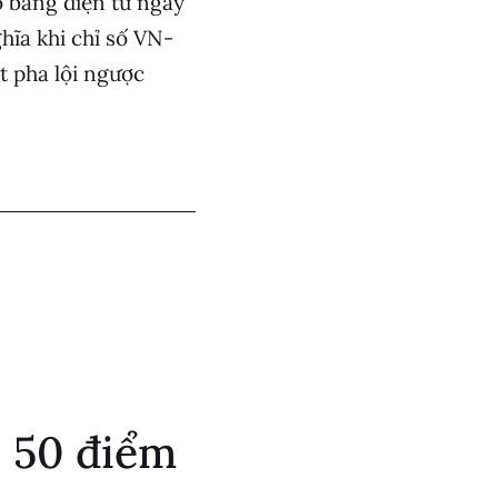
o bảng điện tử ngày
hĩa khi chỉ số VN-
t pha lội ngược
" 50 điểm