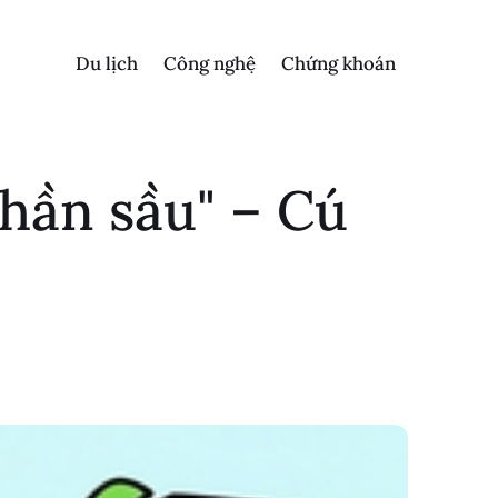
Du lịch
Công nghệ
Chứng khoán
hần sầu" – Cú